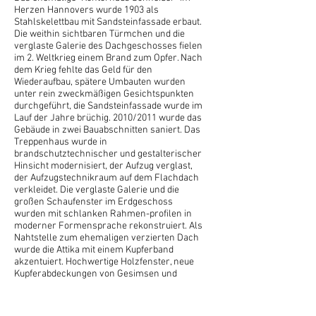
Herzen Hannovers wurde 1903 als
Stahlskelettbau mit Sandsteinfassade erbaut.
Die weithin sichtbaren Türmchen und die
verglaste Galerie des Dachgeschosses fielen
im 2. Weltkrieg einem Brand zum Opfer. Nach
dem Krieg fehlte das Geld für den
Wiederaufbau, spätere Umbauten wurden
unter rein zweckmäßigen Gesichtspunkten
durchgeführt, die Sandsteinfassade wurde im
Lauf der Jahre brüchig. 2010/2011 wurde das
Gebäude in zwei Bauabschnitten saniert. Das
Treppenhaus wurde in
brandschutztechnischer und gestalterischer
Hinsicht modernisiert, der Aufzug verglast,
der Aufzugstechnikraum auf dem Flachdach
verkleidet. Die verglaste Galerie und die
großen Schaufenster im Erdgeschoss
wurden mit schlanken Rahmen-profilen in
moderner Formensprache rekonstruiert. Als
Nahtstelle zum ehemaligen verzierten Dach
wurde die Attika mit einem Kupferband
akzentuiert. Hochwertige Holzfenster, neue
Kupferabdeckungen von Gesimsen und
Fensterbänken und die gereinigte und
aufgearbeitete Sandsteinfassade geben dem
denkmalgeschützten Haus seinen alten