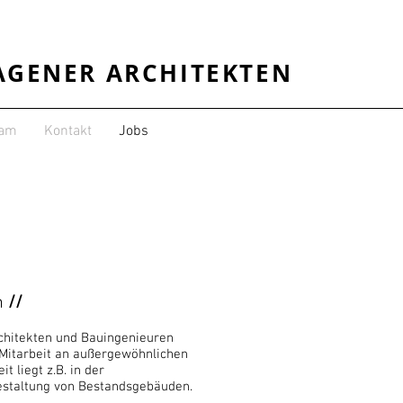
AGENER ARCHITEKTEN
eam
Kontakt
Jobs
in
//
chitekten und Bauingenieuren
 Mitarbeit an außergewöhnlichen
 liegt z.B. in der
staltung von Bestandsgebäuden.