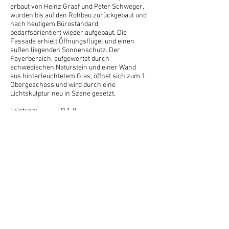
erbaut von Heinz Graaf und Peter Schweger,
wurden bis auf den Rohbau zurückgebaut und
nach heutigem Bürostandard
bedarfsorientiert wieder aufgebaut. Die
Fassade erhielt Öffnungsflügel und einen
außen liegenden Sonnenschutz. Der
Foyerbereich, aufgewertet durch
schwedischen Naturstein und einer Wand
aus hinterleuchtetem Glas, öffnet sich zum 1.
Obergeschoss und wird durch eine
Lichtskulptur neu in Szene gesetzt.
Leistung: LP 1-8
Fertigstellung: 2008
Bauherr: Alte Leipziger Versicherung
Fotografie: Römeth BDA . Wagener
Architekten
<< zurück
© 2024 by Römeth BDA . Wagener
Architekten | Hannover |
Impressum
|
Datenschutz