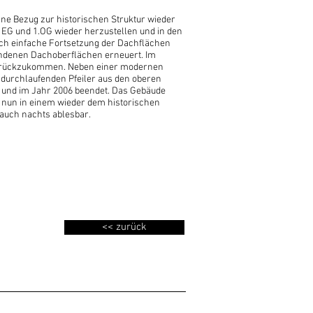
ne Bezug zur historischen Struktur wieder
m EG und 1.OG wieder herzustellen und in den
ch einfache Fortsetzung der Dachflächen
handenen Dachoberflächen erneuert. Im
n zurückzukommen. Neben einer modernen
 durchlaufenden Pfeiler aus den oberen
 und im Jahr 2006 beendet. Das Gebäude
 nun in einem wieder dem historischen
auch nachts ablesbar.
<< zurück