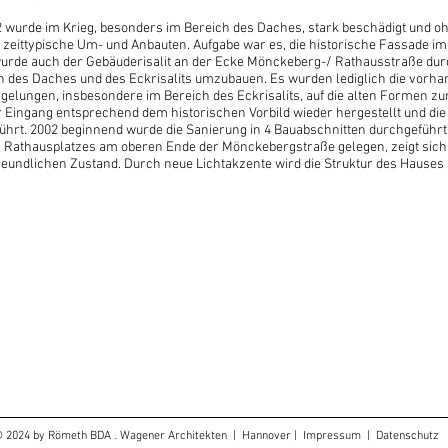
urde im Krieg, besonders im Bereich des Daches, stark beschädigt und oh
e zeittypische Um- und Anbauten. Aufgabe war es, die historische Fassade i
wurde auch der Gebäuderisalit an der Ecke Mönckeberg-/ Rathausstraße dur
ch des Daches und des Eckrisalits umzubauen. Es wurden lediglich die vor
 gelungen, insbesondere im Bereich des Eckrisalits, auf die alten Forme
Eingang entsprechend dem historischen Vorbild wieder hergestellt und die
hrt. 2002 beginnend wurde die Sanierung in 4 Bauabschnitten durchgeführt
s Rathausplatzes am oberen Ende der Mönckebergstraße gelegen, zeigt sich
eundlichen Zustand. Durch neue Lichtakzente wird die Struktur des Hauses 
 2024 by Römeth BDA . Wagener Architekten | Hannover |
Impressum
| Datenschutz