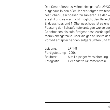
Das Geschäftshaus Mönckebergstraße 29/32 w
aufgebaut. In den 60er Jahren folgten weiter
restlichen Geschossen zu sanieren. Leider 
ersetzt und es war nicht möglich, den Berei
Erdgeschoss und 1. Obergeschoss ist es uns
Fassung der Schaufensteranlagen wurde der 
Geschossen bis aufs Erdgeschoss zurückgefü
Mönckebergstraße, über die ganze Breite de
Vorbild entsprechenden aufgeräumten und fr
Leisung: LP 1-8
Fertigstellung: 2006
Bauherr: Alte Leipziger Versicherung
Fotografie: Bernadette Grimmenstein
©