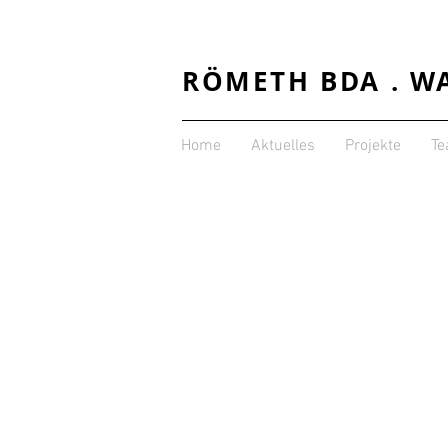
RÖMETH BDA . W
Home
Aktuelles
Projekte
T