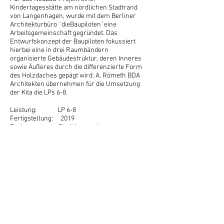
Kindertagesstätte am nördlichen Stadtrand
von Langenhagen, wurde mit dem Berliner
Architekturbüro `
dieBaupiloten
´eine
Arbeitsgemeinschaft gegründet. Das
Entwurfskonzept der Baupiloten fokussiert
hierbei eine in drei Raumbändern
organisierte Gebäudestruktur, deren Inneres
sowie Äußeres durch die differenzierte Form
des Holzdaches gepägt wird. A. Römeth BDA
Architekten übernehmen für die Umsetzung
der Kita die LPs 6-8.
Leistung: LP 6-8
Fertigstellung: 2019
Bauherr: Stadt Langenhagen
Fotos: Jan Bitter
Grundriss:
®DieBaupiloten
<< zurück