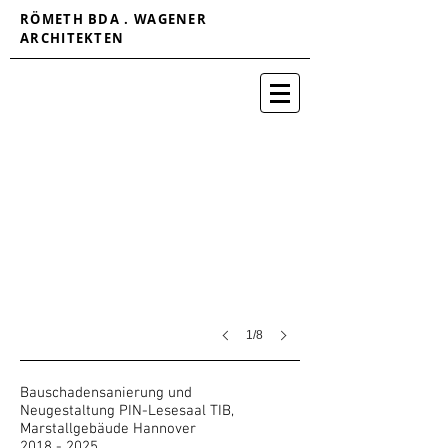
RÖMETH BDA . WAGENER
ARCHITEKTEN
Conti-Hochhaus-Brandschutzsanierung -Gerüstaufbau
1/8
Bauschadensanierung und
Neugestaltung PIN-Lesesaal TIB,
Marstallgebäude Hannover
2018 - 2025